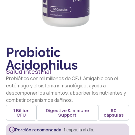
Probiotic
Acidophilus
Salud intestinal
Probiótico con mil millones de CFU. Amigable con el
estómago y el sistema inmunológico; ayuda a
descomponer los alimentos, absorber los nutrientes y
combatir organismos dañinos.
1 Billion
Digestive & Immune
60
CFU
Support
cápsulas
Porción recomendada:
1 cápsula al día.