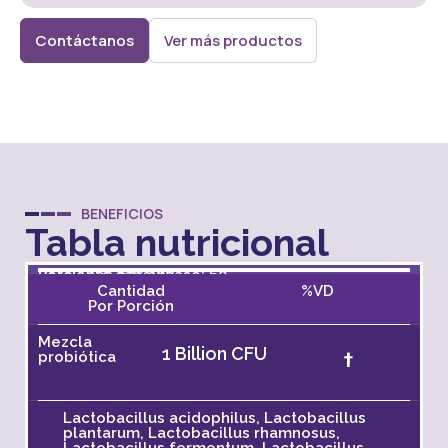
Contáctanos
Ver más productos
BENEFICIOS
Tabla nutricional
Porción: 1 cápsula
Porciones por envase: 60
Información del suplemento
Cantidad
%VD
Por Porción
Mezcla
1 Billion CFU
†
probiótica
Lactobacillus acidophilus, Lactobacillus
plantarum, Lactobacillus rhamnosus,
Lactobacillus fermentum, Lactobacillus