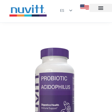
ES
EN